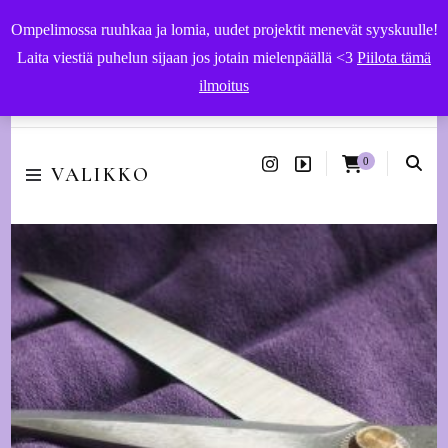
Ompelimossa ruuhkaa ja lomia, uudet projektit menevät syyskuulle!
Laita viestiä puhelun sijaan jos jotain mielenpäällä <3
Piilota tämä
ilmoitus
Käsityöohjeet ja -tarvikkeet | Ompelupalvelut Vaasassa
0
VALIKKO