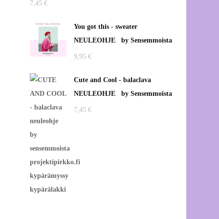
7,45
€
Kuulumisia työhuoneelta
Vaasan Palosaarelta
You got this - sweater
NEULEOHJE by Sensemmoista
9,95
€
Cute and Cool - balaclava
NEULEOHJE by Sensemmoista
7,45
€