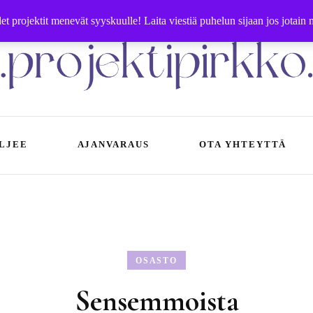
 projektit menevät syyskuulle! Laita viestiä puhelun sijaan jos jotain
Käsityöohjeet ja -tarvikkeet | Ompelupalvelut Vaasa
LJEE
AJANVARAUS
OTA YHTEYTTÄ
in käytät ompelupalvelua
Sisällöntuotanto
Ompeluohjeet
jeet saapumiseen
Yhteystiedot
Neuleohjeet
OSASTO
nnasto
Crazy Rope Lady
Sensemmoista
rjausboksit Vaasassa