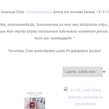
Sensemmoista
atteiden korjauspalvelut
Annetaan Elsin /
@Sensemmoista
kertoa itse itsestään hieman <3<3<3
stitse
ka, neulesuunnittelija. Sensemmoista on mun oma käsityöalan yritys, 
anvaraus
luan mun ohjeilla tarjota onnistumisen kokemuksia neulomisen parissa s
myös sun vaatekaappiin.”
Tervetuloa Elsin neuleohjeiden pariin Projektipirkon puotiin!