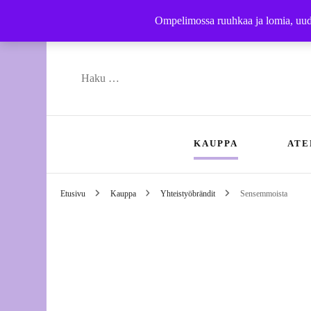
Ompelimossa ruuhkaa ja lomia, uudet
Haku:
KAUPPA
ATE
Etusivu
Kauppa
Yhteistyöbrändit
Sensemmoista
Käsityöohjeet
Nä
Vaatteet
Oh
Yhteistyöbrändit
Hi
Ko