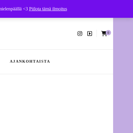
 mielenpäällä <3
Piilota tämä ilmoitus
0
ssa
AJANKOHTAISTA
Ajankohtaista – kesä 2026
Hääpukujen ompelu- ja
muokkaustyöt
Tuotteet vaatehuoltoon
yhteistyössä Arkivé Atelierin