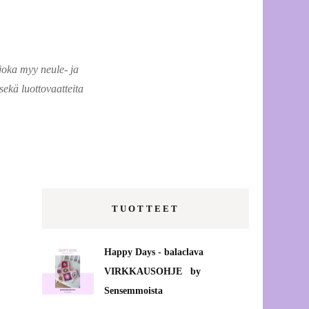
kanssa!
Vaatteiden korjauspalvelut
etänä Vaasassa
joka myy neule- ja
ekä luottovaatteita
Vanhojentanssit –
tanssiaismekon muokkaus
Verkkokauppatilausten
pakkausmateriaaleista
Ompelupalvelut Vaasassa
TUOTTEET
Uutta Projektipirkon Puodissa
Happy Days - balaclava
<3
VIRKKAUSOHJE by
Sensemmoista
Saippuapussi, mikä ihme se on?