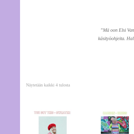
Va
po
”Mä oon Elsi Vank
Aj
käsityöohjeita. Ha
Kallein
Näytetään kaikki 4 tulosta
ensin