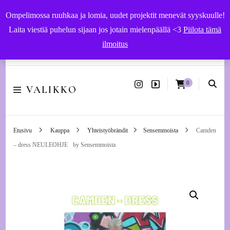
Ompelimossa ruuhkaa ja lomia, uudet projektit menevät syyskuulle!
Laita viestiä puhelun sijaan jos jotain mielenpäällä <3
Piilota tämä
ilmoitus
Käsityöohjeet ja -tarvikkeet | Ompelupalvelut Vaasassa
0
VALIKKO
Etusivu
Kauppa
Yhteistyöbrändit
Sensemmoista
Camden
– dress NEULEOHJE by Sensemmoista