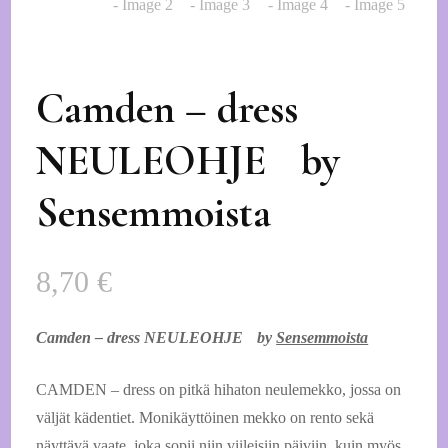
Camden – dress
NEULEOHJE by
Sensemmoista
8,70
€
Camden – dress NEULEOHJE by
Sensemmoista
CAMDEN – dress on pitkä hihaton neulemekko, jossa on
väljät kädentiet. Monikäyttöinen mekko on rento sekä
näyttävä vaate, joka sopii niin viileisiin päiviin, kuin myös