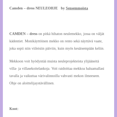
Camden – dress NEULEOHJE by
Sensemmoista
CAMDEN – dress
on pitkä hihaton neulemekko, jossa on väljät
kädentiet. Monikäyttöinen mekko on rento sekä näyttävä vaate,
joka sopii niin viileisiin päiviin, kuin myös kesäisempään keliin.
Mekkoon voit hyödyntää muista neuleprojekteista ylijääneitä
villa- ja villasekoitelankoja. Voit raidoittaa mekkoa haluamallasi
tavalla ja vaikuttaa värivalinnoilla vahvasti mekon ilmeeseen.
Ohje on aloittelijaystävällinen.
Koot: