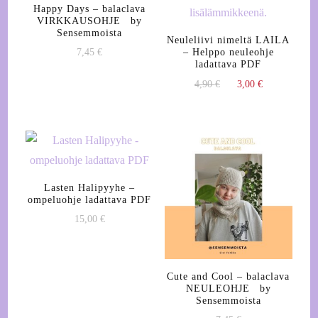
Happy Days – balaclava
VIRKKAUSOHJE by
Sensemmoista
Neuleliivi nimeltä LAILA
– Helppo neuleohje
7,45
€
ladattava PDF
Alkuperäinen
Nykyinen
4,90
€
3,00
€
hinta
hinta
oli:
on:
4,90 €.
3,00 €.
Lasten Halipyyhe –
ompeluohje ladattava PDF
15,00
€
Cute and Cool – balaclava
NEULEOHJE by
Sensemmoista