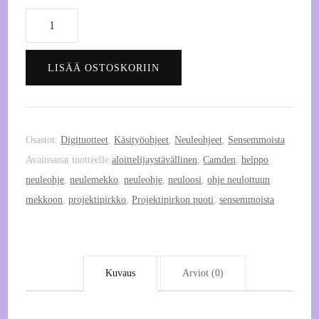
Camden
-
dress
LISÄÄ OSTOSKORIIN
NEULEOHJE
by
Sensemmoista
määrä
Osastot:
Digituotteet
,
Käsityöohjeet
,
Neuleohjeet
,
Sensemmoista
Avainsanat tuotteelle
aloittelijaystävällinen
,
Camden
,
helppo
neuleohje
,
neulemekko
,
neuleohje
,
neuloosi
,
ohje neulottuun
mekkoon
,
projektipirkko
,
Projektipirkon puoti
,
sensemmoista
Kuvaus
Arviot (0)