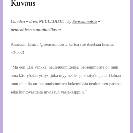
Kuvaus
Camden – dress NEULEOHJE by
Sensemmoista
–
neuleohjeen suunnittelijasta:
Annetaan Elsin /
@Sensemmoista
kertoa itse itsestään hieman
<3<3<3
”Mä oon Elsi Vankka, neulesuunnittelija. Sensemmoista on mun
oma käsityöalan yritys, joka myy neule- ja käsityöohjeita. Haluan
mun ohjeilla tarjota onnistumisen kokemuksia neulomisen parissa
sekä luottovaatteita myös sun vaatekaappiin.”