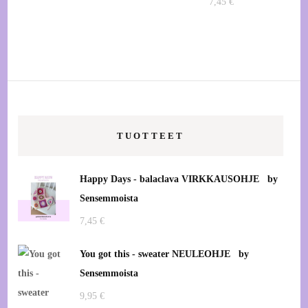
7,45
€
TUOTTEET
Happy Days - balaclava VIRKKAUSOHJE by
Sensemmoista
7,45
€
You got this - sweater NEULEOHJE by
Sensemmoista
9,95
€