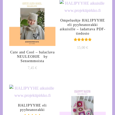
Ompeluohje HALIPYYHE
eli pyyheanorakki
aikuisille – ladattava PDF-
tiedosto
Arvostelu
15,00
€
tuotteesta:
5.00
Cute and Cool – balaclava
/ 5
NEULEOHJE by
Sensemmoista
7,45
€
HALIPYYHE eli
pyyheanorakki