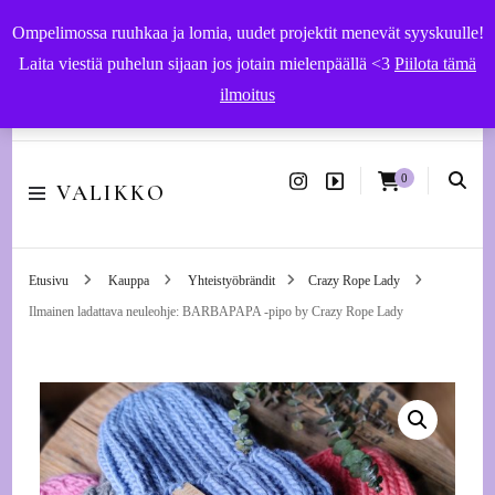
Ompelimossa ruuhkaa ja lomia, uudet projektit menevät syyskuulle!
Laita viestiä puhelun sijaan jos jotain mielenpäällä <3
Piilota tämä
ilmoitus
Käsityöohjeet ja -tarvikkeet | Ompelupalvelut Vaasassa
0
VALIKKO
Etusivu
Kauppa
Yhteistyöbrändit
Crazy Rope Lady
Ilmainen ladattava neuleohje: BARBAPAPA -pipo by Crazy Rope Lady