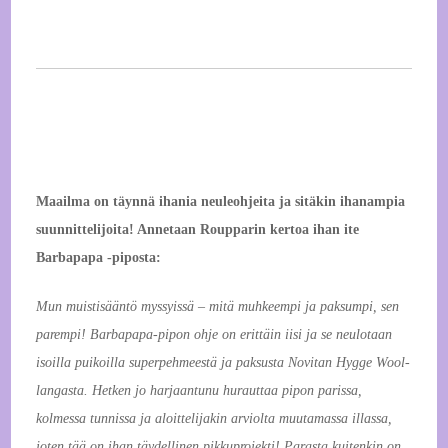
Maailma on täynnä ihania neuleohjeita ja sitäkin ihanampia
suunnittelijoita! Annetaan Roupparin kertoa ihan ite
Barbapapa -piposta:
Mun muistisääntö myssyissä – mitä muhkeempi ja paksumpi, sen
parempi! Barbapapa-pipon ohje on erittäin iisi ja se neulotaan
isoilla puikoilla superpehmeestä ja paksusta Novitan Hygge Wool-
langasta. Hetken jo harjaantunu hurauttaa pipon parissa,
kolmessa tunnissa ja aloittelijakin arviolta muutamassa illassa,
joten tää on ihan täydellinen pikkuprojekti! Parasta kuitenkin on