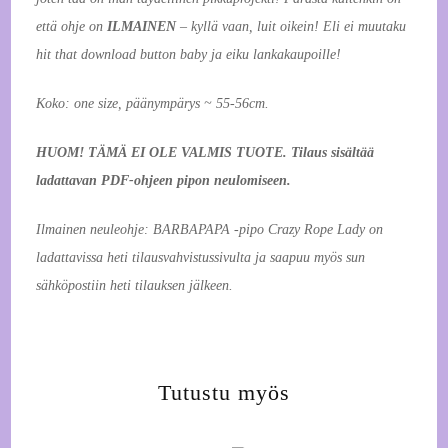
että ohje on
ILMAINEN
– kyllä vaan, luit oikein! Eli ei muutaku
hit that download button baby ja eiku lankakaupoille!
Koko: one size, päänympärys ~ 55-56cm.
HUOM! TÄMÄ EI OLE VALMIS TUOTE. Tilaus sisältää
ladattavan PDF-ohjeen pipon neulomiseen.
Ilmainen neuleohje: BARBAPAPA -pipo Crazy Rope Lady on
ladattavissa heti tilausvahvistussivulta ja saapuu myös sun
sähköpostiin heti tilauksen jälkeen.
Tutustu myös