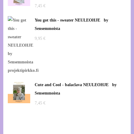
7,45
€
You got this - sweater NEULEOHJE by
Sensemmoista
9,95
€
Cute and Cool - balaclava NEULEOHJE by
Sensemmoista
7,45
€