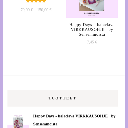
Arvostelu
Hintaluokka:
70,00
€
–
150,00
€
tuotteesta:
5.00
70,00 €
/ 5
Tällä
-
Happy Days – balaclava
tuotteella
150,00 €
VIRKKAUSOHJE by
on
Sensemmoista
useampi
7,45
€
muunnelma.
Voit
tehdä
valinnat
tuotteen
sivulla.
TUOTTEET
Happy Days - balaclava VIRKKAUSOHJE by
Sensemmoista