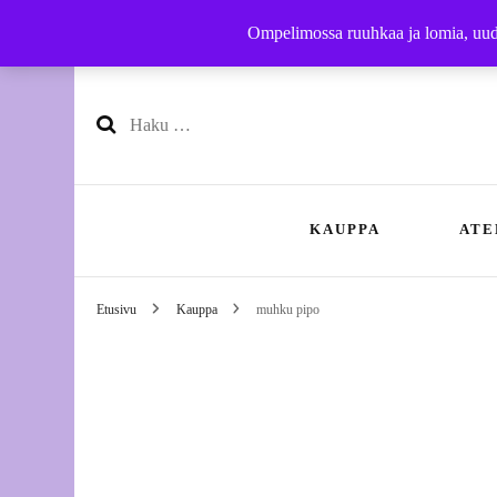
Ompelimossa ruuhkaa ja lomia, uudet
Haku:
KAUPPA
ATE
Etusivu
Kauppa
muhku pipo
Käsityöohjeet
Nä
Vaatteet
Oh
Yhteistyöbrändit
Hi
Ko