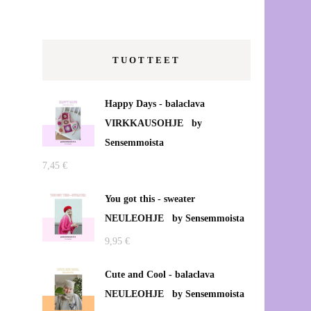
kanssa!
Vaatteiden korjauspalvelut
TUOTTEET
etänä Vaasassa
Vanhojentanssit –
Happy Days - balaclava
tanssiaismekon muokkaus
VIRKKAUSOHJE by
Sensemmoista
Verkkokauppatilausten
7,45
€
pakkausmateriaaleista
You got this - sweater
Ompelupalvelut Vaasassa
NEULEOHJE by Sensemmoista
Uutta Projektipirkon Puodissa
9,95
€
<3
Cute and Cool - balaclava
Saippuapussi, mikä ihme se on?
NEULEOHJE by Sensemmoista