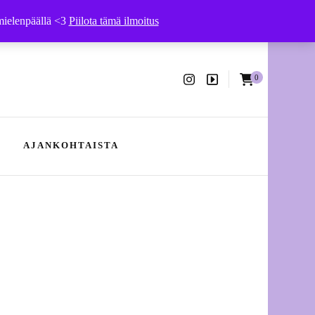
 mielenpäällä <3
Piilota tämä ilmoitus
0
ssa
AJANKOHTAISTA
Ajankohtaista – kesä 2026
Hääpukujen ompelu- ja
muokkaustyöt
Tuotteet vaatehuoltoon
yhteistyössä Arkivé Atelierin