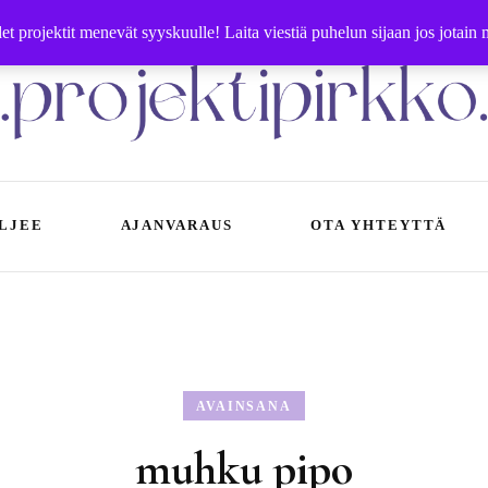
 projektit menevät syyskuulle! Laita viestiä puhelun sijaan jos jotain
Käsityöohjeet ja -tarvikkeet | Ompelupalvelut Vaasa
LJEE
AJANVARAUS
OTA YHTEYTTÄ
in käytät ompelupalvelua
Sisällöntuotanto
Ompeluohjeet
jeet saapumiseen
Yhteystiedot
Neuleohjeet
AVAINSANA
nnasto
Crazy Rope Lady
muhku pipo
rjausboksit Vaasassa