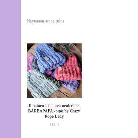
Va
po
Näytetään ainoa tulos
Aj
Ilmainen ladattava neuleohje:
BARBAPAPA -pipo by Crazy
Rope Lady
0,00
€