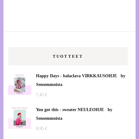
70,00 €
/ 5
Tällä
-
tuotteella
150,00 €
on
useampi
muunnelma.
Voit
TUOTTEET
tehdä
valinnat
tuotteen
Happy Days - balaclava VIRKKAUSOHJE by
sivulla.
Sensemmoista
7,45
€
You got this - sweater NEULEOHJE by
Sensemmoista
9,95
€