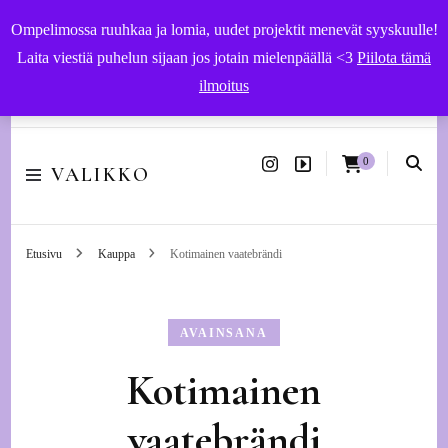
Ompelimossa ruuhkaa ja lomia, uudet projektit menevät syyskuulle!
Laita viestiä puhelun sijaan jos jotain mielenpäällä <3
Piilota tämä
ilmoitus
Käsityöohjeet ja -tarvikkeet | Ompelupalvelut Vaasassa
0
VALIKKO
Etusivu
Kauppa
Kotimainen vaatebrändi
AVAINSANA
Kotimainen
vaatebrändi