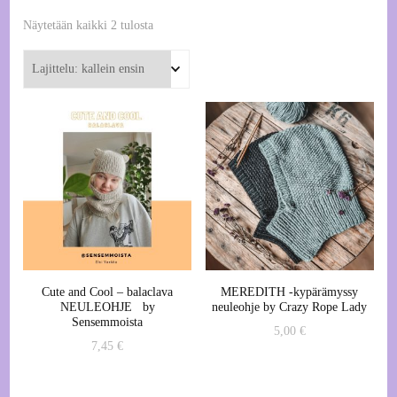
Kallein
Näytetään kaikki 2 tulosta
ensin
Cute and Cool – balaclava
MEREDITH -kypärämyssy
NEULEOHJE by
neuleohje by Crazy Rope Lady
Sensemmoista
5,00
€
7,45
€