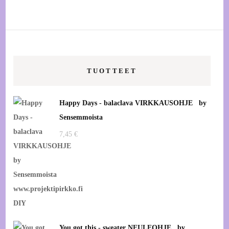
TUOTTEET
Happy Days - balaclava VIRKKAUSOHJE by
Sensemmoista
7,45
€
You got this - sweater NEULEOHJE by