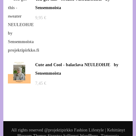
Sensemmoista
9,95
€
Cute and Cool - balaclava NEULEOHJE by
Sensemmoista
7,45
€
All rights reserved @projektipirkko
Fashion Lifestyle | Kehittänyt
Blossom Themes
.Sivustoa hallinnoi
WordPress
.
Tietosuoja