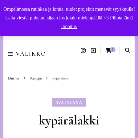
Ompelimossa ruuhkaa ja lomia, uudet projektit menevät syyskuulle!
Laita viestiä puhelun sijaan jos jotain mielenpäällä <3
Piilota tämä
ilmoitus
Käsityöohjeet ja -tarvikkeet | Ompelupalvelut Vaasassa
0
VALIKKO
Etusivu
Kauppa
kypärälakki
AVAINSANA
kypärälakki