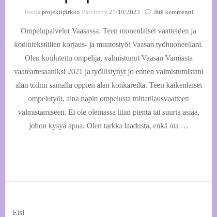
artikkeli
Tekijä
projektipirkko
Päivitetty
21/10/2023
Jätä kommentti
Ompelup
Ompelupalvelut Vaasassa. Teen monenlaiset vaatteiden ja
Vaasassa
kodintekstiilien korjaus- ja muutostyöt Vaasan työhuoneellani.
Olen koulutettu ompelija, valmistunut Vaasan Vamiasta
vaateartesaaniksi 2021 ja työllistynyt jo ennen valmistumistani
alan töihin samalla oppien alan konkareilta. Teen kaikenlaiset
ompelutyöt, aina napin ompelusta mittatilausvaatteen
valmistamiseen. Ei ole olemassa liian pientä tai suurta asiaa,
johon kysyä apua. Olen tarkka laadusta, enkä ota …
Etsi