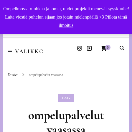
Ompelimossa ruuhkaa ja lomia, uudet projektit menevät syyskuulle!
Laita viestiä puhelun sijaan jos jotain mielenpäällä <3
Piilota tämä
ilmoitus
Käsityöohjeet ja -tarvikkeet | Ompelupalvelut Vaasassa
0
VALIKKO
Etusivu
ompelupalvelut vaasassa
TAG
ompelupalvelut
vaasassa