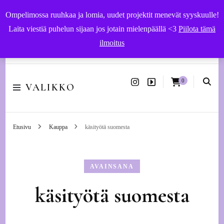
Ompelimossa ruuhkaa ja lomia, uudet projektit menevät syyskuulle!
Laita viestiä puhelun sijaan jos jotain mielenpäällä <3
Piilota tämä
ilmoitus
Käsityöohjeet ja -tarvikkeet | Ompelupalvelut Vaasassa
0
VALIKKO
Etusivu
Kauppa
käsityötä suomesta
AVAINSANA
käsityötä suomesta