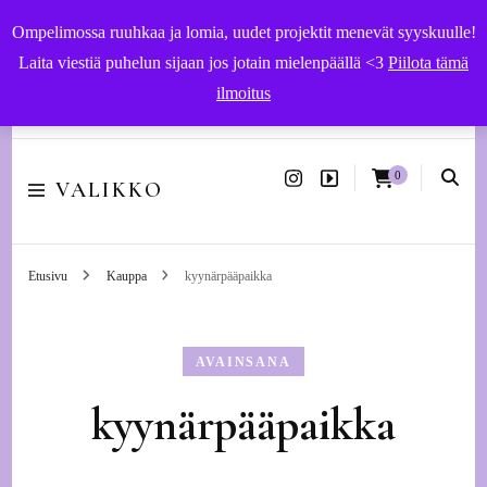
Ompelimossa ruuhkaa ja lomia, uudet projektit menevät syyskuulle!
Laita viestiä puhelun sijaan jos jotain mielenpäällä <3
Piilota tämä
ilmoitus
Käsityöohjeet ja -tarvikkeet | Ompelupalvelut Vaasassa
0
VALIKKO
Etusivu
Kauppa
kyynärpääpaikka
AVAINSANA
kyynärpääpaikka