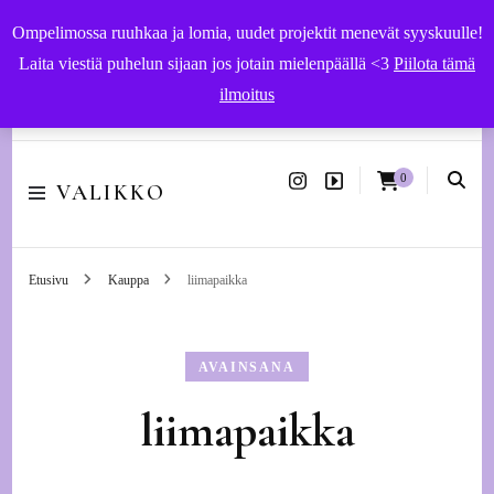
Ompelimossa ruuhkaa ja lomia, uudet projektit menevät syyskuulle!
Laita viestiä puhelun sijaan jos jotain mielenpäällä <3
Piilota tämä
ilmoitus
Käsityöohjeet ja -tarvikkeet | Ompelupalvelut Vaasassa
0
VALIKKO
Etusivu
Kauppa
liimapaikka
AVAINSANA
liimapaikka