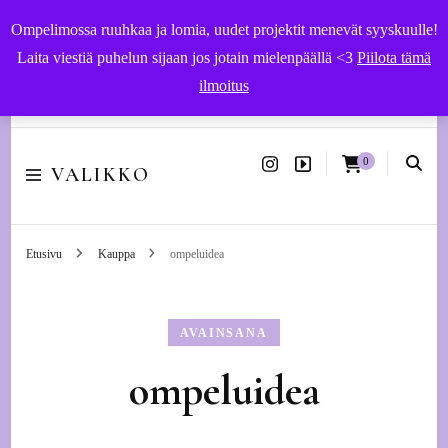
Ompelimossa ruuhkaa ja lomia, uudet projektit menevät syyskuulle!
Laita viestiä puhelun sijaan jos jotain mielenpäällä <3
Piilota tämä
ilmoitus
Käsityöohjeet ja -tarvikkeet | Ompelupalvelut Vaasassa
0
VALIKKO
Etusivu
Kauppa
ompeluidea
AVAINSANA
ompeluidea