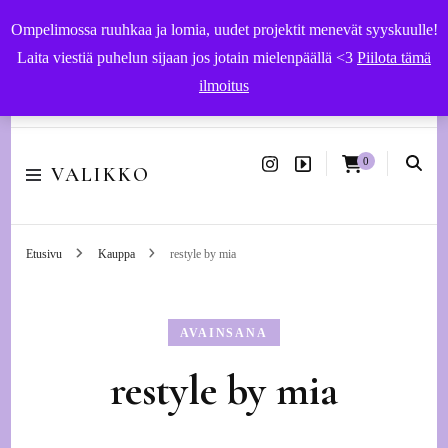
Ompelimossa ruuhkaa ja lomia, uudet projektit menevät syyskuulle!
Laita viestiä puhelun sijaan jos jotain mielenpäällä <3
Piilota tämä
ilmoitus
Käsityöohjeet ja -tarvikkeet | Ompelupalvelut Vaasassa
0
VALIKKO
Etusivu
Kauppa
restyle by mia
AVAINSANA
restyle by mia