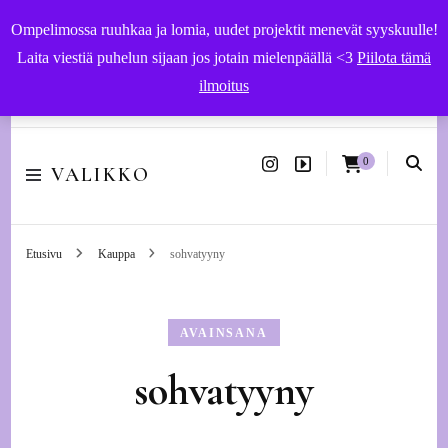
Ompelimossa ruuhkaa ja lomia, uudet projektit menevät syyskuulle!
Laita viestiä puhelun sijaan jos jotain mielenpäällä <3
Piilota tämä
ilmoitus
Käsityöohjeet ja -tarvikkeet | Ompelupalvelut Vaasassa
0
VALIKKO
Etusivu
Kauppa
sohvatyyny
AVAINSANA
sohvatyyny