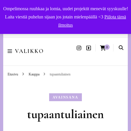
Ompelimossa ruuhkaa ja lomia, uudet projektit menevät syyskuulle!
Laita viestiä puhelun sijaan jos jotain mielenpäällä <3
Piilota tämä
ilmoitus
Käsityöohjeet ja -tarvikkeet | Ompelupalvelut Vaasassa
0
VALIKKO
Etusivu
Kauppa
tupaantuliainen
AVAINSANA
tupaantuliainen