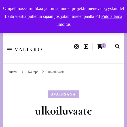
Ompelimossa ruuhkaa ja lomia, uudet projektit menevät syyskuulle!
Laita viestiä puhelun sijaan jos jotain mielenpäällä <3
Piilota tämä
ilmoitus
Käsityöohjeet ja -tarvikkeet | Ompelupalvelut Vaasassa
0
VALIKKO
Etusivu
Kauppa
ulkoiluvaate
AVAINSANA
ulkoiluvaate