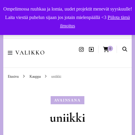
Ompelimossa ruuhkaa ja lomia, uudet projektit menevät syyskuulle!
Laita viestiä puhelun sijaan jos jotain mielenpäällä <3
Piilota tämä
ilmoitus
Käsityöohjeet ja -tarvikkeet | Ompelupalvelut Vaasassa
0
VALIKKO
Etusivu
Kauppa
uniikki
AVAINSANA
uniikki