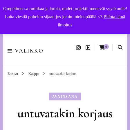
Ompelimossa ruuhkaa ja lomia, uudet projektit menevät syyskuulle!
Laita viestiä puhelun sijaan jos jotain mielenpäällä <3
Piilota tämä
ilmoitus
Käsityöohjeet ja -tarvikkeet | Ompelupalvelut Vaasassa
0
VALIKKO
Etusivu
Kauppa
untuvatakin korjaus
AVAINSANA
untuvatakin korjaus