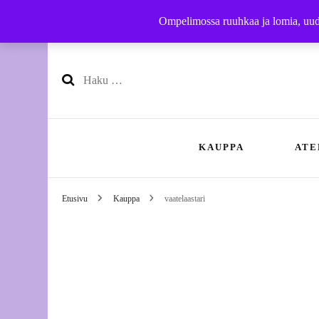
Ompelimossa ruuhkaa ja lomia, uudet
Haku:
KAUPPA
ATE
Etusivu
Kauppa
vaatelaastari
Käsityöohjeet
Nä
Vaatteet
Oh
Yhteistyöbrändit
Hi
Ko