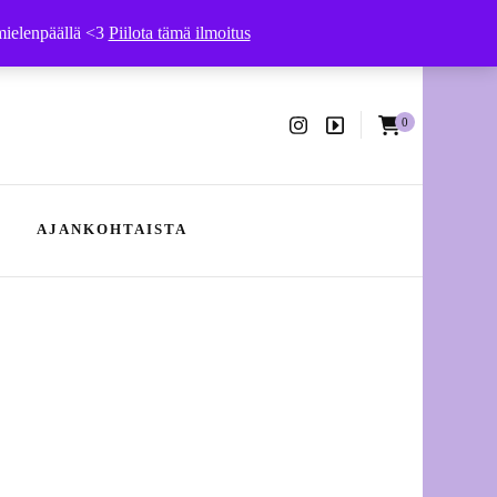
 mielenpäällä <3
Piilota tämä ilmoitus
0
ssa
AJANKOHTAISTA
Ajankohtaista – kesä 2026
Hääpukujen ompelu- ja
muokkaustyöt
Tuotteet vaatehuoltoon
yhteistyössä Arkivé Atelierin