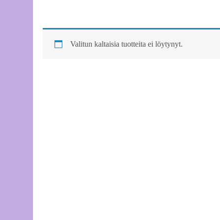
Va
po
Valitun kaltaisia tuotteita ei löytynyt.
Aj