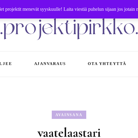
 projektit menevät syyskuulle! Laita viestiä puhelun sijaan jos jotain
Käsityöohjeet ja -tarvikkeet | Ompelupalvelut Vaasa
LJEE
AJANVARAUS
OTA YHTEYTTÄ
in käytät ompelupalvelua
Sisällöntuotanto
Ompeluohjeet
jeet saapumiseen
Yhteystiedot
Neuleohjeet
AVAINSANA
nnasto
Crazy Rope Lady
vaatelaastari
rjausboksit Vaasassa