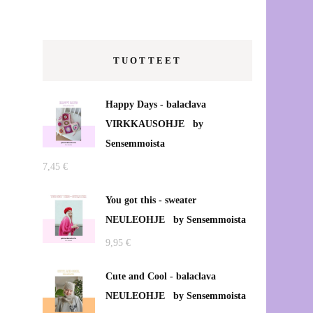
kanssa!
Vaatteiden korjauspalvelut
TUOTTEET
etänä Vaasassa
Vanhojentanssit –
Happy Days - balaclava
tanssiaismekon muokkaus
VIRKKAUSOHJE by
Sensemmoista
Verkkokauppatilausten
7,45
€
pakkausmateriaaleista
You got this - sweater
Ompelupalvelut Vaasassa
NEULEOHJE by Sensemmoista
Uutta Projektipirkon Puodissa
9,95
€
<3
Cute and Cool - balaclava
Saippuapussi, mikä ihme se on?
NEULEOHJE by Sensemmoista