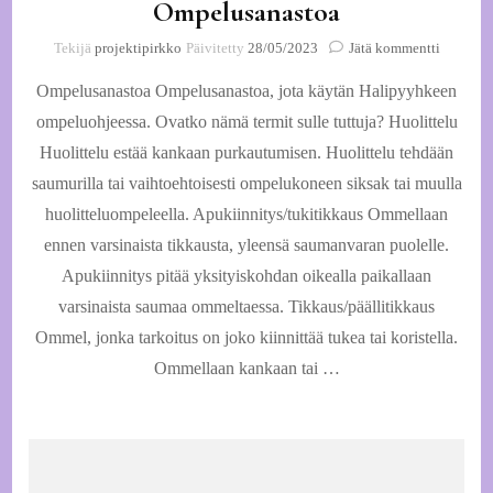
Ompelusanastoa
artikkeli
Tekijä
projektipirkko
Päivitetty
28/05/2023
Jätä kommentti
Ompelus
Ompelusanastoa Ompelusanastoa, jota käytän Halipyyhkeen
ompeluohjeessa. Ovatko nämä termit sulle tuttuja? Huolittelu
Huolittelu estää kankaan purkautumisen. Huolittelu tehdään
saumurilla tai vaihtoehtoisesti ompelukoneen siksak tai muulla
huolitteluompeleella. Apukiinnitys/tukitikkaus Ommellaan
ennen varsinaista tikkausta, yleensä saumanvaran puolelle.
Apukiinnitys pitää yksityiskohdan oikealla paikallaan
varsinaista saumaa ommeltaessa. Tikkaus/päällitikkaus
Ommel, jonka tarkoitus on joko kiinnittää tukea tai koristella.
Ommellaan kankaan tai …