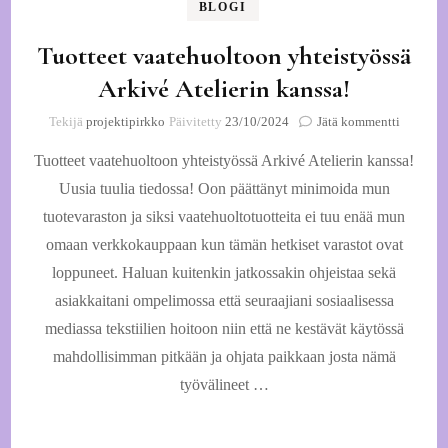
BLOGI
Tuotteet vaatehuoltoon yhteistyössä
Arkivé Atelierin kanssa!
artikkeli
Tekijä
projektipirkko
Päivitetty
23/10/2024
Jätä kommentti
Tuotteet
Tuotteet vaatehuoltoon yhteistyössä Arkivé Atelierin kanssa!
vaatehuo
yhteisty
Uusia tuulia tiedossa! Oon päättänyt minimoida mun
Arkivé
tuotevaraston ja siksi vaatehuoltotuotteita ei tuu enää mun
Atelierin
kanssa!
omaan verkkokauppaan kun tämän hetkiset varastot ovat
loppuneet. Haluan kuitenkin jatkossakin ohjeistaa sekä
asiakkaitani ompelimossa että seuraajiani sosiaalisessa
mediassa tekstiilien hoitoon niin että ne kestävät käytössä
mahdollisimman pitkään ja ohjata paikkaan josta nämä
työvälineet …