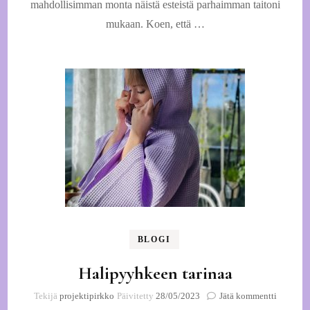
mahdollisimman monta näistä esteistä parhaimman taitoni
mukaan. Koen, että …
BLOGI
Halipyyhkeen tarinaa
artikkeli
Tekijä
projektipirkko
Päivitetty
28/05/2023
Jätä kommentti
Halipyy