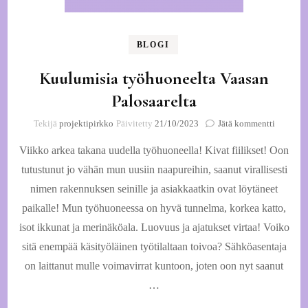
BLOGI
Kuulumisia työhuoneelta Vaasan
Palosaarelta
artikkeli
Tekijä
projektipirkko
Päivitetty
21/10/2023
Jätä kommentti
Kuulumi
Viikko arkea takana uudella työhuoneella! Kivat fiilikset! Oon
työhuone
Vaasan
tutustunut jo vähän mun uusiin naapureihin, saanut virallisesti
Palosaare
nimen rakennuksen seinille ja asiakkaatkin ovat löytäneet
paikalle! Mun työhuoneessa on hyvä tunnelma, korkea katto,
isot ikkunat ja merinäköala. Luovuus ja ajatukset virtaa! Voiko
sitä enempää käsityöläinen työtilaltaan toivoa? Sähköasentaja
on laittanut mulle voimavirrat kuntoon, joten oon nyt saanut
…