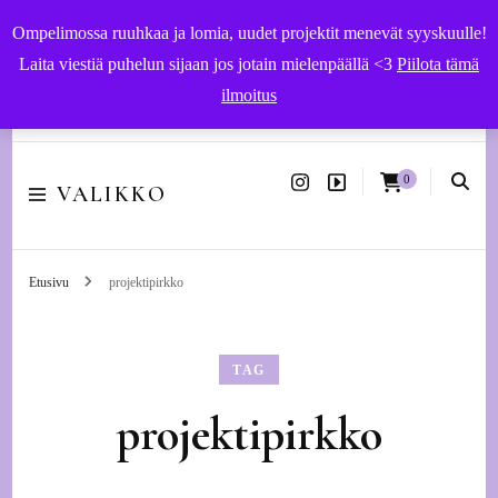
Ompelimossa ruuhkaa ja lomia, uudet projektit menevät syyskuulle!
Laita viestiä puhelun sijaan jos jotain mielenpäällä <3
Piilota tämä
ilmoitus
Käsityöohjeet ja -tarvikkeet | Ompelupalvelut Vaasassa
0
VALIKKO
Etusivu
projektipirkko
TAG
projektipirkko