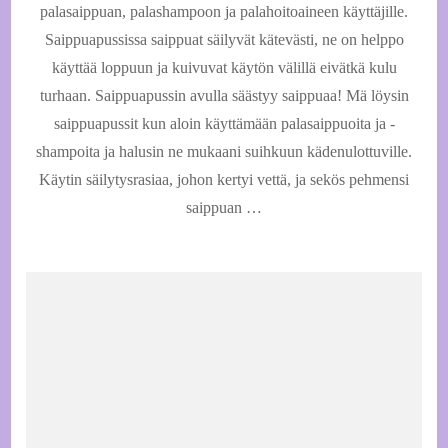
ihme
palasaippuan, palashampoon ja palahoitoaineen käyttäjille.
se
Saippuapussissa saippuat säilyvät kätevästi, ne on helppo
on?
käyttää loppuun ja kuivuvat käytön välillä eivätkä kulu
turhaan. Saippuapussin avulla säästyy saippuaa! Mä löysin
saippuapussit kun aloin käyttämään palasaippuoita ja -
shampoita ja halusin ne mukaani suihkuun kädenulottuville.
Käytin säilytysrasiaa, johon kertyi vettä, ja sekös pehmensi
saippuan …