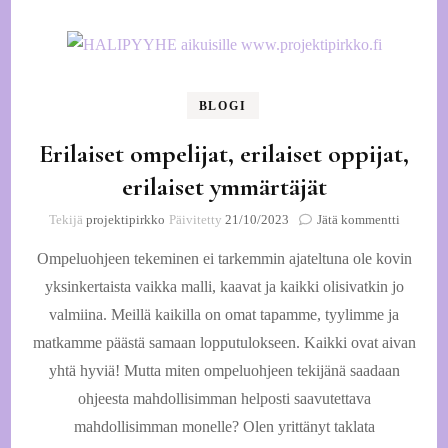
BLOGI
Erilaiset ompelijat, erilaiset oppijat,
erilaiset ymmärtäjät
artikkeli
Tekijä
projektipirkko
Päivitetty
21/10/2023
Jätä kommentti
Erilaiset
Ompeluohjeen tekeminen ei tarkemmin ajateltuna ole kovin
ompelijat
erilaiset
yksinkertaista vaikka malli, kaavat ja kaikki olisivatkin jo
oppijat,
valmiina. Meillä kaikilla on omat tapamme, tyylimme ja
erilaiset
ymmärtäj
matkamme päästä samaan lopputulokseen. Kaikki ovat aivan
yhtä hyviä! Mutta miten ompeluohjeen tekijänä saadaan
ohjeesta mahdollisimman helposti saavutettava
mahdollisimman monelle? Olen yrittänyt taklata