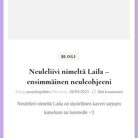
BLOGI
Neuleliivi nimeltä Laila –
ensimmäinen neuleohjeeni
artikkeli
Tekijä
projektipirkko
Päivitetty
28/03/2023
Jätä kommentti
Neuleliiv
Neuleliivi nimeltä Laila on täydellinen kaveri sarjojen
nimeltä
Laila
katseluun tai luennolle <3
–
ensimmä
neuleohj