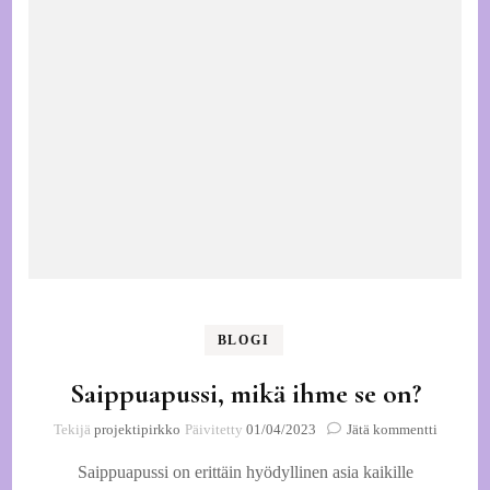
BLOGI
Saippuapussi, mikä ihme se on?
artikkeli
Tekijä
projektipirkko
Päivitetty
01/04/2023
Jätä kommentti
Saippuap
Saippuapussi on erittäin hyödyllinen asia kaikille
mikä