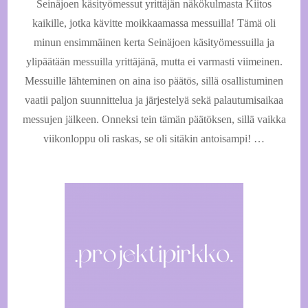
Seinäjoen käsityömessut yrittäjän näkökulmasta Kiitos
käsityöm
2023
kaikille, jotka kävitte moikkaamassa messuilla! Tämä oli
minun ensimmäinen kerta Seinäjoen käsityömessuilla ja
ylipäätään messuilla yrittäjänä, mutta ei varmasti viimeinen.
Messuille lähteminen on aina iso päätös, sillä osallistuminen
vaatii paljon suunnittelua ja järjestelyä sekä palautumisaikaa
messujen jälkeen. Onneksi tein tämän päätöksen, sillä vaikka
viikonloppu oli raskas, se oli sitäkin antoisampi! …