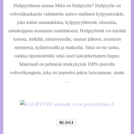
Halipyyhkeen tarinaa Mikä on Halipyyhe? Halipyyhe on
tarinaa
vohvelikankaasta valmistettu unisex-mallinen kylpyanorakki,
joka toimii saunatakkina, kylpypyyhkeenä, oloasuna,
uimakoppina muutamia mainitakseni. Halipyyhettä voi käyttää
kotona, mökillä, uimareissuilla, saunan jälkeen, avantoon
mennessä, kyläreissuilla ja matkoilla. Siinä on iso tasku,
vankka ripustuslenkki sekä suuri kaksinkertainen huppu.
Materiaali on pehmeää imukykyistä 100% puuvilla
vohvelikangasta, joka on tarpeeksi paksu kuivaamaan, mutta
…
BLOGI