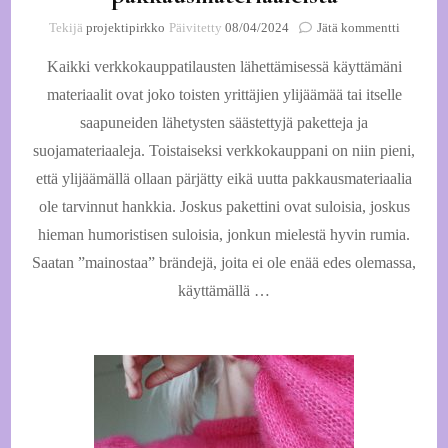
artikkeli
Tekijä
projektipirkko
Päivitetty
08/04/2024
Jätä kommentti
Verkkoka
Kaikki verkkokauppatilausten lähettämisessä käyttämäni
pakkausm
materiaalit ovat joko toisten yrittäjien ylijäämää tai itselle
saapuneiden lähetysten säästettyjä paketteja ja
suojamateriaaleja. Toistaiseksi verkkokauppani on niin pieni,
että ylijäämällä ollaan pärjätty eikä uutta pakkausmateriaalia
ole tarvinnut hankkia. Joskus pakettini ovat suloisia, joskus
hieman humoristisen suloisia, jonkun mielestä hyvin rumia.
Saatan ”mainostaa” brändejä, joita ei ole enää edes olemassa,
käyttämällä …