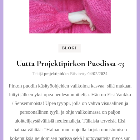
BLOGI
Uutta Projektipirkon Puodissa <3
Tekijä
projektipirkko
Päivitetty
04/02/2024
Pirkon puodin käsityöohjeiden valikoima kasvaa, sillä mukaan
liittyi jälleen yksi upea neulesuunnittelija. Hän on Elsi Vankka
/ Sensemmoista! Upea tyyppi, jolla on vahva visuaalinen ja
persoonallinen tyyli, ja ohje valikoimassa on paljon
aloittelijaystävällisiä neulemalleja. Tällaisia terveisiä Elsi
haluaa välittää: ”Haluan mun ohjeilla tarjota onnistumisen
kokemuksia neulomisen parissa sekä luottovaatteita myös sun